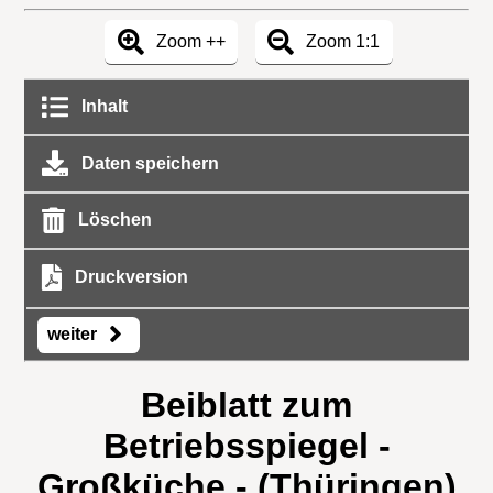
Zoom ++
Zoom 1:1
Inhalt
Daten speichern
Löschen
Druckversion
weiter
Beiblatt zum
Betriebsspiegel -
Großküche - (Thüringen)