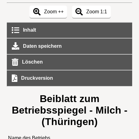
Zoom ++
Zoom 1:1
Inhalt
Daten speichern
Löschen
Druckversion
Beiblatt zum
Betriebsspiegel - Milch -
(Thüringen)
Name des Betriebs