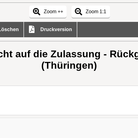
Zoom ++
Zoom 1:1
öschen
Druckversion
cht auf die Zulassung - Rück
(Thüringen)