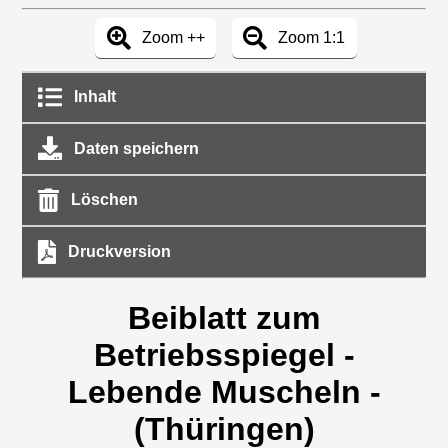
Zoom ++
Zoom 1:1
Inhalt
Daten speichern
Löschen
Druckversion
Beiblatt zum
Betriebsspiegel -
Lebende Muscheln -
(Thüringen)