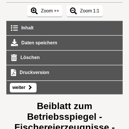
Zoom ++
Zoom 1:1
Inhalt
Daten speichern
Löschen
Druckversion
weiter
Beiblatt zum
Betriebsspiegel -
Fischereierzeugnisse -