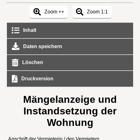
Zoom ++
Zoom 1:1
Inhalt
Daten speichern
Löschen
Druckversion
Mängelanzeige und
Instandsetzung der
Wohnung
Anschrift der Vermieterin / des Vermieters