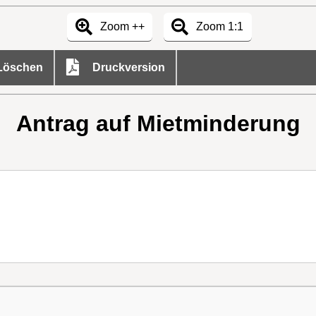
Zoom ++
Zoom 1:1
öschen
Druckversion
Antrag auf Mietminderung