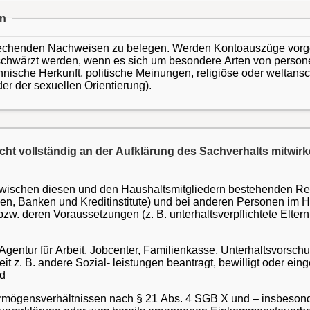
rn
prechenden Nachweisen zu belegen. Werden Kontoauszüge vorg
schwärzt werden, wenn es sich um besondere Arten von person
nische Herkunft, politische Meinungen, religiöse oder welta
er der sexuellen Orientierung).
nicht vollständig an der Aufklärung des Sachverhalts mitw
ischen diesen und den Haushaltsmitgliedern bestehenden Recht
men, Banken und Kreditinstitute) und bei anderen Personen im 
 deren Voraussetzungen (z. B. unterhaltsverpflichtete Eltern 
 Agentur für Arbeit, Jobcenter, Familienkasse, Unterhaltsvorschu
it z. B. andere Sozial- leistungen beantragt, bewilligt oder ein
nd
ögensverhältnissen nach § 21 Abs. 4 SGB X und – insbesonde