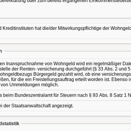
uererklärung oder zum bereits ergangenen Einkommensteuerbes
reditinstituten hat die/der Mitwirkungspflichtige der Wohngeld-
h
n Inanspruchnahme von Wohngeld wird ein regelmäßiger Daten- 
nstelle der Renten- versicherung durchgeführt (§ 33 Abs. 2 und
ohngeldbezugs Bürgergeld gezahlt wird, ob eine versicherungsp
ßen, für die ein Freistellungsauftrag erteilt worden ist. Ebenso
t von Ummeldungen möglich.
s beim Bundeszentralamt für Steuern nach § 93 Abs. 8 Satz 1 N
i der Staatsanwaltschaft angezeigt.
statistik