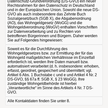
Datenschutz-Grundverordnung (DS-GVO) ein neuer
Rechtsrahmen für den Datenschutz in Deutschland
und in der Europäischen Union. Sowohl die neue DS-
GVO als auch insbesondere das Zehnte Buch
Sozialgesetzbuch (SGB X), die Abgabenordnung
(AO), das Wohngeldgesetz (WoGG) und die
Wohngeldverordnung (WoGV) enthalten Vorschriften
zur Datenverarbeitung und zu Rechten von
betroffenen Bürgerinnen und Bürgern. Daher werden
Sie auf Folgendes hingewiesen:
Soweit es für die Durchführung des
Wohngeldgesetzes bzw. zur Ermittlung der für das
Wohngeld maßgeblichen Verhältnisse im Einzelfall
erforderlich ist, werden Ihre Daten manuell bzw.
automatisiert verarbeitet (d. h. insbesondere: erhoben,
erfasst, geordnet, gespeichert und übermittelt; vgl.
Artikel 6 Abs. 1 Buchstabe c und e und Artikel 4 Nr. 2
DS-GVO, §§ 67a ff. SGB X, § 23 WoGG). Ihre
zuständige Wohngeldbehörde ist hierbei
„Verantwortliche“ im Sinne des Artikels 4 Nr. 7 DS-
GVO.
Alle Kontaktdaten finden Sie unter 8.