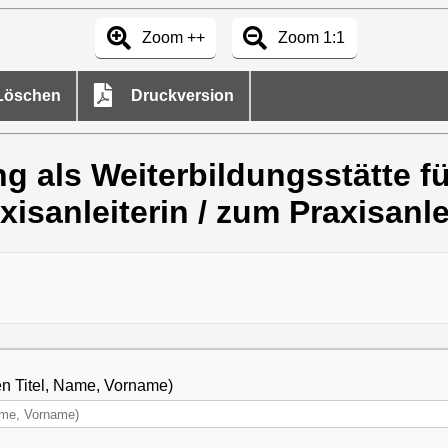
Zoom ++
Zoom 1:1
öschen
Druckversion
 als Weiterbildungsstätte fü
xisanleiterin / zum Praxisanle
en Titel, Name, Vorname)