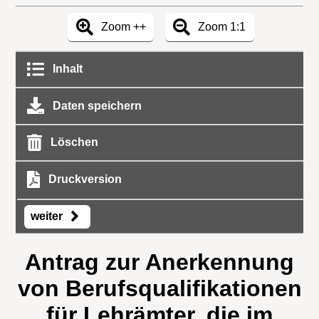
Zoom ++
Zoom 1:1
Inhalt
Daten speichern
Löschen
Druckversion
weiter
Antrag zur Anerkennung
von Berufsqualifikationen
für Lehrämter, die im