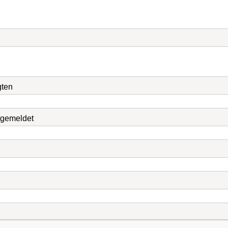
gten
n gemeldet