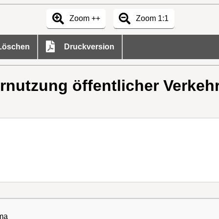
Zoom ++
Zoom 1:1
öschen
Druckversion
nutzung öffentlicher Verkehr
rma